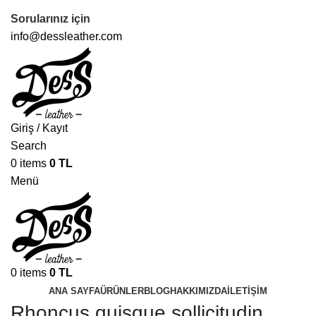
TÜM ÜRÜNLERDE ÜCRETSİZ KARGO
Sorularınız için
info@dessleather.com
Giriş / Kayıt
Search
0
items
0
TL
Menü
0
items
0
TL
ANA SAYFA
ÜRÜNLER
BLOG
HAKKIMIZDA
İLETIŞIM
Rhoncus quisque sollicitudin