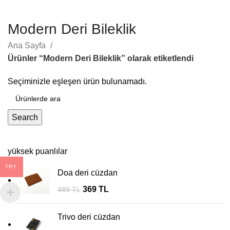
Modern Deri Bileklik
Ana Sayfa
Ürünler “Modern Deri Bileklik” olarak etiketlendi
Seçiminizle eşleşen ürün bulunamadı.
Search
yüksek puanlılar
TRY
Doa deri cüzdan
Orijinal
Şu
369
TL
489
TL
fiyat:
andaki
489 TL.
fiyat:
Trivo deri cüzdan
369 TL.