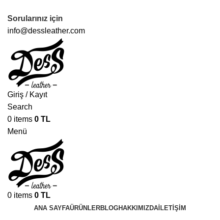
TÜM ÜRÜNLERDE ÜCRETSİZ KARGO
Sorularınız için
info@dessleather.com
Giriş / Kayıt
Search
0
items
0
TL
Menü
0
items
0
TL
ANA SAYFA
ÜRÜNLER
BLOG
HAKKIMIZDA
İLETIŞIM